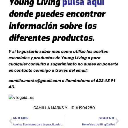
Young Living
pulsa aquí
don
de puedes encontrar
información sobre los
diferentes productos.
Y si te gustaría saber mas como utili
zo los aceites
esen
ciales y productos de Young Living o para
cualquier consulta o sugerimiento no dudes en ponerte
en contacto conmigo a través del email:
camilla.marks@gmail.com o llamándome al 622 43 91
43.
CAMILLA MARKS YL ID #1904280
ANTERIOR
SIGUIENTE
Aceites Esenciales para tu practica de Yoga
Beneficios del NingXia Red