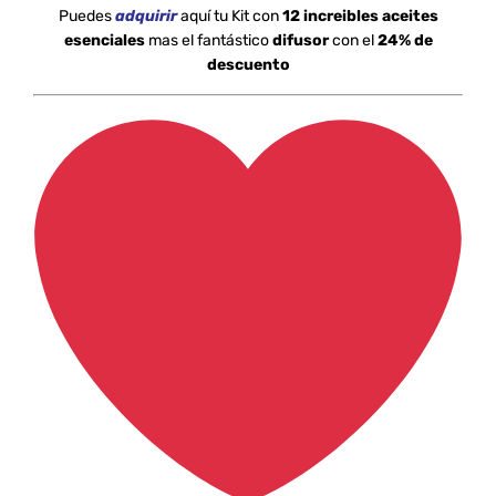
Puedes
adquirir
aquí tu Kit con
12 increibles aceites
esenciales
mas el fantástico
difusor
con el
24% de
descuento