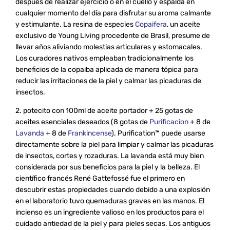
después de realizar ejercicio o en el cuello y espalda en
cualquier momento del día para disfrutar su aroma calmante
y estimulante. La resina de especies
Copaifera
, un aceite
exclusivo de Young Living procedente de Brasil, presume de
llevar años aliviando molestias articulares y estomacales.
Los curadores nativos empleaban tradicionalmente los
beneficios de la copaiba aplicada de manera tópica para
reducir las irritaciones de la piel y calmar las picaduras de
insectos.
2. potecito con 100ml de aceite portador + 25 gotas de
aceites esenciales deseados (8 gotas de
Purificacion
+ 8 de
Lavanda
+ 8 de
Frankincense
). Purification™ puede usarse
directamente sobre la piel para limpiar y calmar las picaduras
de insectos, cortes y rozaduras. La lavanda está muy bien
considerada por sus beneficios para la piel y la belleza. El
científico francés René Gattefossé fue el primero en
descubrir estas propiedades cuando debido a una explosión
en el laboratorio tuvo quemaduras graves en las manos. El
incienso es un ingrediente valioso en los productos para el
cuidado antiedad de la piel y para pieles secas. Los antiguos