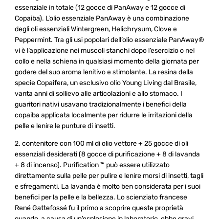
essenziale in totale (12 gocce di PanAway e 12 gocce di
Copaiba). L’olio essenziale PanAway è una combinazione
degli oli essenziali Wintergreen, Helichrysum, Clove e
Peppermint. Tra gli usi popolari dell’olio essenziale PanAway®
vi è l’applicazione nei muscoli stanchi dopo l’esercizio o nel
collo e nella schiena in qualsiasi momento della giornata per
godere del suo aroma lenitivo e stimolante. La resina della
specie Copaifera, un esclusivo olio Young Living dal Brasile,
vanta anni di sollievo alle articolazioni e allo stomaco. I
guaritori nativi usavano tradizionalmente i benefici della
copaiba applicata localmente per ridurre le irritazioni della
pelle e lenire le punture di insetti.
2. contenitore con 100 ml di olio vettore + 25 gocce di oli
essenziali desiderati (8 gocce di purificazione + 8 di lavanda
+ 8 di incenso). Purification ™ può essere utilizzato
direttamente sulla pelle per pulire e lenire morsi di insetti, tagli
e sfregamenti. La lavanda è molto ben considerata per i suoi
benefici per la pelle e la bellezza. Lo scienziato francese
René Gattefossé fu il primo a scoprire queste proprietà
quando, a causa di un’esplosione in laboratorio, ebbe gravi